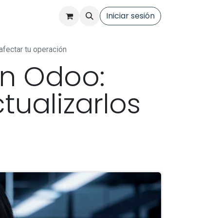
cios
Tienda
Contacto
Iniciar sesión
fectar tu operación
ón Odoo:
ualizarlos