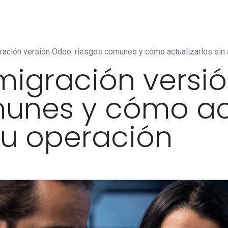
/
Aplicaciones
Odoo
Planes
Industrias
Servi
ación versión Odoo: riesgos comunes y cómo actualizarlos sin a
migración versi
unes y cómo act
 tu operación